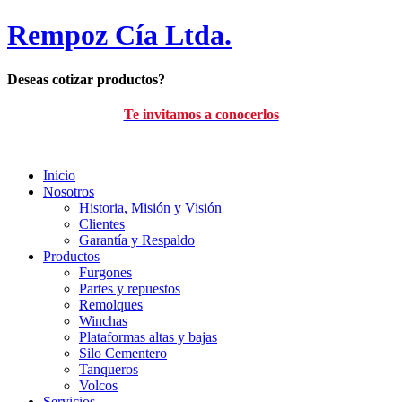
Rempoz Cía Ltda.
Deseas cotizar productos?
Te invitamos a conocerlos
Inicio
Nosotros
Historia, Misión y Visión
Clientes
Garantía y Respaldo
Productos
Furgones
Partes y repuestos
Remolques
Winchas
Plataformas altas y bajas
Silo Cementero
Tanqueros
Volcos
Servicios