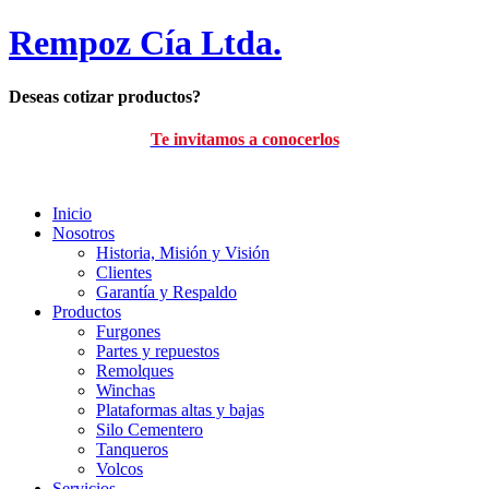
Rempoz Cía Ltda.
Deseas cotizar productos?
Te invitamos a conocerlos
Inicio
Nosotros
Historia, Misión y Visión
Clientes
Garantía y Respaldo
Productos
Furgones
Partes y repuestos
Remolques
Winchas
Plataformas altas y bajas
Silo Cementero
Tanqueros
Volcos
Servicios